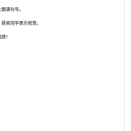
上圆满句号。
、获奖同学表示祝贺。
成绩！