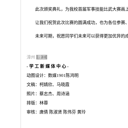
此次颁奖典礼，为我校首届军事技能比武大赛画
让我们祝贺此次比赛的圆满成功，也为各位参赛
未来可期，祝愿同学们未来可以获得更加优异的
漳州
理工
- 学 工 新 媒 体 中 心 -
动图设计：数媒1901陈鸿明
文稿：柯婧欣、马晓霞
照片：蔡志杰、周诗涵
排版：林蓉
审核：唐倩 陈淑贤 陈伟芬 黄玲