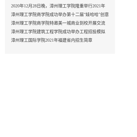
学员结业典礼
2020年12月28日晚，漳州理工学院隆重举行2021年
元旦文艺晚会
漳州理工学院商学院成功举办第十二届“娃哈哈”创意
营销大赛
漳州理工学院商学院特邀美一城商业到校开展交流
活动
漳州理工学院建筑工程学院成功举办工程招投模拟
大会
漳州理工国际学院2021年福建省内招生简章