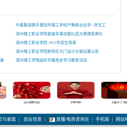
中嘉集团携手莆田市理工学校产教联合办学--烹饪工
艺与营养专业签约招生
漳州理工职业学院首届军事技能比武大赛颁奖典礼
漳州理工职业学院 2021年招生简章
漳州理工职业学院新校区大门设计方案征集公告
课
漳州理工学院组织开展党史学习教育活动
恋与家庭
|
创业信息
|
直播/电商咨询台
|
手机版
|
网站