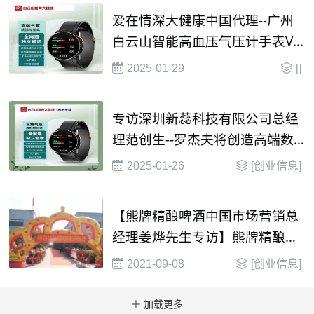
爱在情深大健康中国代理--广州
白云山智能高血压气压计手表VC
60--该医疗大健康产品已获得国
2025-01-29
[]
家“械字号”批文，现面对全国医
院、大药房、养老院、美容会所
专访深圳新蕊科技有限公司总经
招商
理范创生--罗杰夫将创造高端数
字穿戴式医疗器械全球第一品牌
2025-01-26
[创业信息]
【熊牌精酿啤酒中国市场营销总
经理姜烨先生专访】熊牌精酿啤
酒有度数，喝少一些、喝好一
2021-09-08
[创业信息]
些，让生活更美好！
加载更多